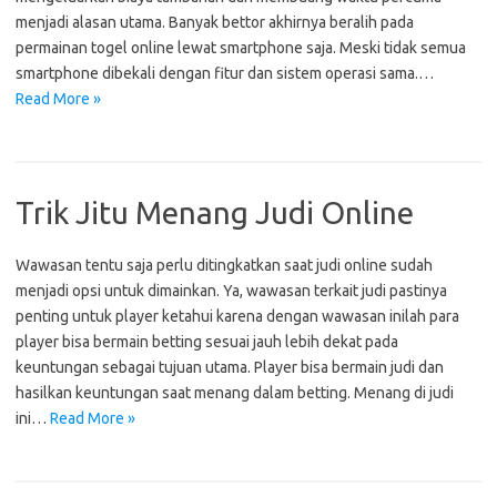
menjadi alasan utama. Banyak bettor akhirnya beralih pada
permainan togel online lewat smartphone saja. Meski tidak semua
smartphone dibekali dengan fitur dan sistem operasi sama.…
Read More »
Trik Jitu Menang Judi Online
Wawasan tentu saja perlu ditingkatkan saat judi online sudah
menjadi opsi untuk dimainkan. Ya, wawasan terkait judi pastinya
penting untuk player ketahui karena dengan wawasan inilah para
player bisa bermain betting sesuai jauh lebih dekat pada
keuntungan sebagai tujuan utama. Player bisa bermain judi dan
hasilkan keuntungan saat menang dalam betting. Menang di judi
ini…
Read More »