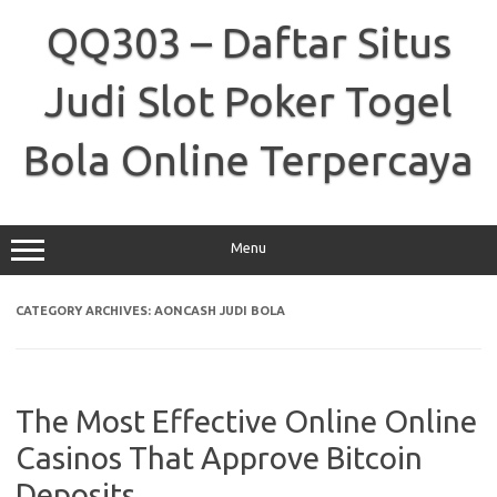
Skip
to
QQ303 – Daftar Situs
content
Judi Slot Poker Togel
Bola Online Terpercaya
Menu
CATEGORY ARCHIVES:
AONCASH JUDI BOLA
The Most Effective Online Online
Casinos That Approve Bitcoin
Deposits