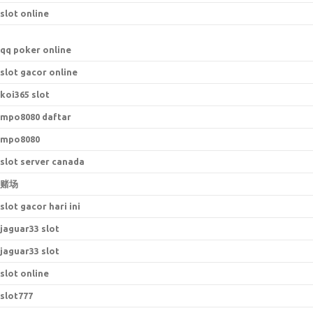
slot online
qq poker online
slot gacor online
koi365 slot
mpo8080 daftar
mpo8080
slot server canada
赌场
slot gacor hari ini
jaguar33 slot
jaguar33 slot
slot online
slot777