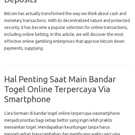
Bitcoin has actually transformed the way we think about cash and
monetary transactions. With its decentralized nature and protected
security, it has become a popular selection for online transactions,
including online betting. In this article, we will discover the most
effective online gambling enterprises that approve bitcoin down
payments, supplying
Hal Penting Saat Main Bandar
Togel Online Terpercaya Via
Smartphone
Cara bermain di bandar togel online terpercaya viasmartphone
menjadi prioritas bagi setiap bettor yang ingin lebih praktis
memainkan togel. Mendapatkan keuntungan tanpa harus
mengeluarkan biaya tambahan dan membuang waktu percuma