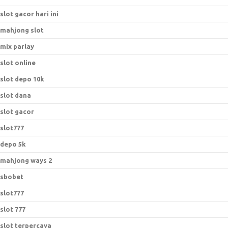
slot gacor hari ini
mahjong slot
mix parlay
slot online
slot depo 10k
slot dana
slot gacor
slot777
depo 5k
mahjong ways 2
sbobet
slot777
slot 777
slot terpercaya