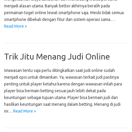
menjadi alasan utama. Banyak bettor akhirnya beralih pada
permainan togel online lewat smartphone saja. Meski tidak semua
smartphone dibekali dengan fitur dan sistem operasi sama.…
Read More »
Trik Jitu Menang Judi Online
Wawasan tentu saja perlu ditingkatkan saat judi online sudah
menjadi opsi untuk dimainkan. Ya, wawasan terkait judi pastinya
penting untuk player ketahui karena dengan wawasan inilah para
player bisa bermain betting sesuai jauh lebih dekat pada
keuntungan sebagai tujuan utama. Player bisa bermain judi dan
hasilkan keuntungan saat menang dalam betting. Menang di judi
ini…
Read More »