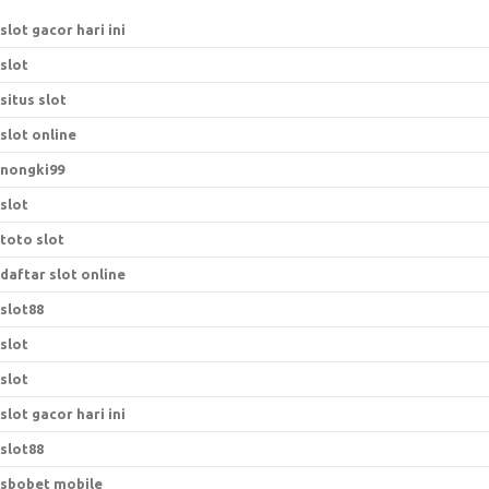
slot gacor hari ini
slot
situs slot
slot online
nongki99
slot
toto slot
daftar slot online
slot88
slot
slot
slot gacor hari ini
slot88
sbobet mobile