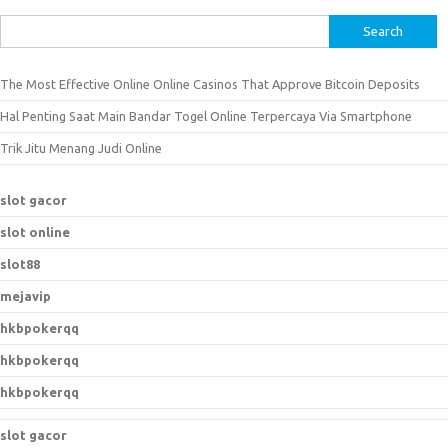
S
e
a
The Most Effective Online Online Casinos That Approve Bitcoin Deposits
r
Hal Penting Saat Main Bandar Togel Online Terpercaya Via Smartphone
c
h
Trik Jitu Menang Judi Online
f
o
slot gacor
r
slot online
:
slot88
mejavip
hkbpokerqq
hkbpokerqq
hkbpokerqq
slot gacor