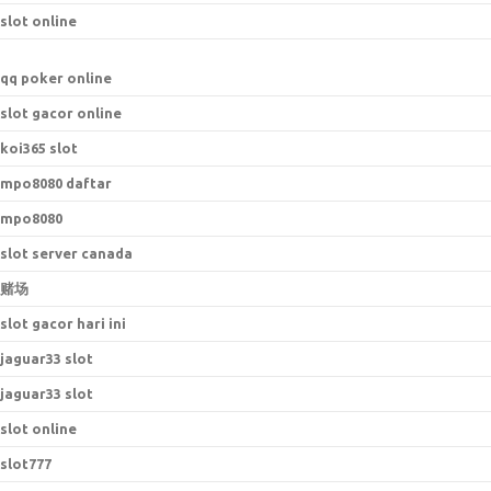
slot online
qq poker online
slot gacor online
koi365 slot
mpo8080 daftar
mpo8080
slot server canada
赌场
slot gacor hari ini
jaguar33 slot
jaguar33 slot
slot online
slot777