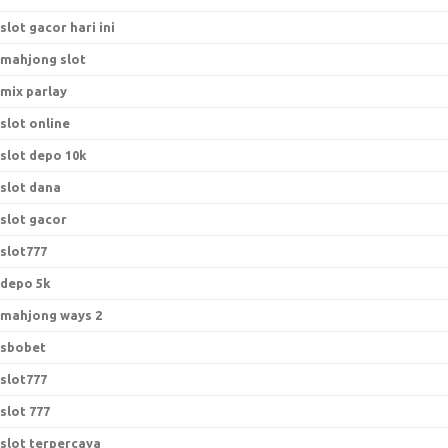
slot gacor hari ini
mahjong slot
mix parlay
slot online
slot depo 10k
slot dana
slot gacor
slot777
depo 5k
mahjong ways 2
sbobet
slot777
slot 777
slot terpercaya