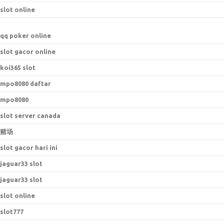
slot online
qq poker online
slot gacor online
koi365 slot
mpo8080 daftar
mpo8080
slot server canada
赌场
slot gacor hari ini
jaguar33 slot
jaguar33 slot
slot online
slot777