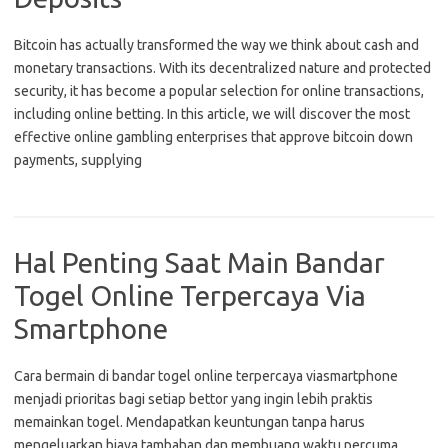
Bitcoin has actually transformed the way we think about cash and
monetary transactions. With its decentralized nature and protected
security, it has become a popular selection for online transactions,
including online betting. In this article, we will discover the most
effective online gambling enterprises that approve bitcoin down
payments, supplying
Hal Penting Saat Main Bandar
Togel Online Terpercaya Via
Smartphone
Cara bermain di bandar togel online terpercaya viasmartphone
menjadi prioritas bagi setiap bettor yang ingin lebih praktis
memainkan togel. Mendapatkan keuntungan tanpa harus
mengeluarkan biaya tambahan dan membuang waktu percuma