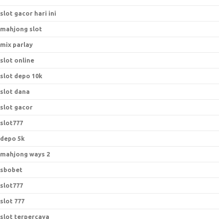
slot gacor hari ini
mahjong slot
mix parlay
slot online
slot depo 10k
slot dana
slot gacor
slot777
depo 5k
mahjong ways 2
sbobet
slot777
slot 777
slot terpercaya