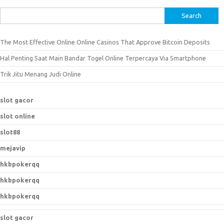
S
e
a
The Most Effective Online Online Casinos That Approve Bitcoin Deposits
r
Hal Penting Saat Main Bandar Togel Online Terpercaya Via Smartphone
c
h
Trik Jitu Menang Judi Online
f
o
slot gacor
r
slot online
:
slot88
mejavip
hkbpokerqq
hkbpokerqq
hkbpokerqq
slot gacor