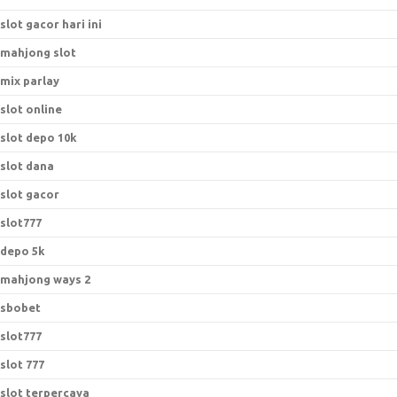
slot gacor hari ini
mahjong slot
mix parlay
slot online
slot depo 10k
slot dana
slot gacor
slot777
depo 5k
mahjong ways 2
sbobet
slot777
slot 777
slot terpercaya