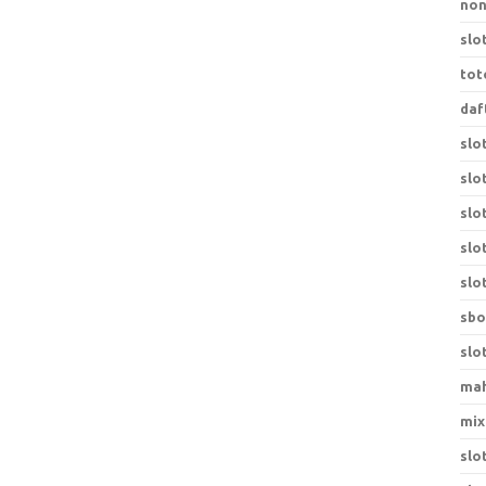
non
slo
tot
daf
slo
slo
slo
slo
slo
sbo
slo
mah
mix
slo