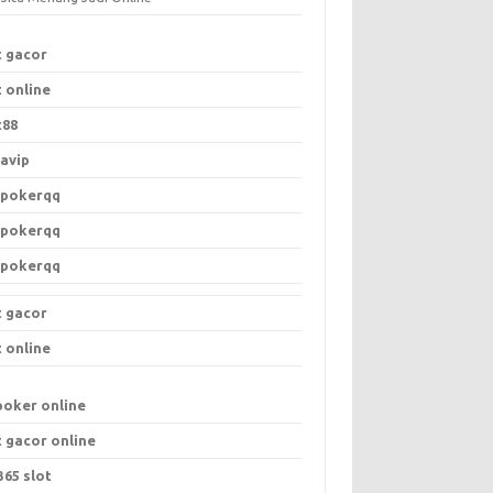
t gacor
t online
t88
avip
bpokerqq
bpokerqq
bpokerqq
t gacor
t online
poker online
t gacor online
365 slot