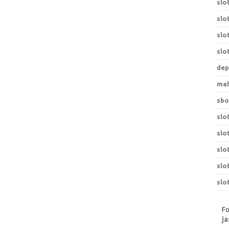
slo
slo
slo
slo
dep
mah
sbo
slo
slo
slo
slo
slo
Fo
ja