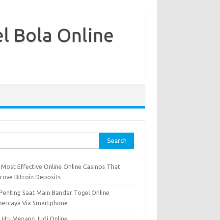
el Bola Online
rch
 Most Effective Online Online Casinos That
rove Bitcoin Deposits
 Penting Saat Main Bandar Togel Online
percaya Via Smartphone
 Jitu Menang Judi Online