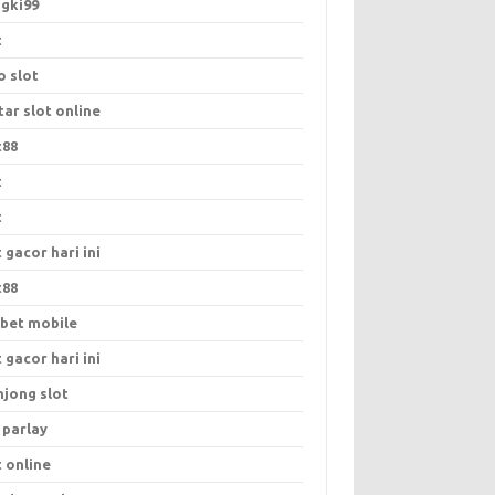
gki99
t
o slot
tar slot online
t88
t
t
t gacor hari ini
t88
bet mobile
t gacor hari ini
jong slot
 parlay
t online