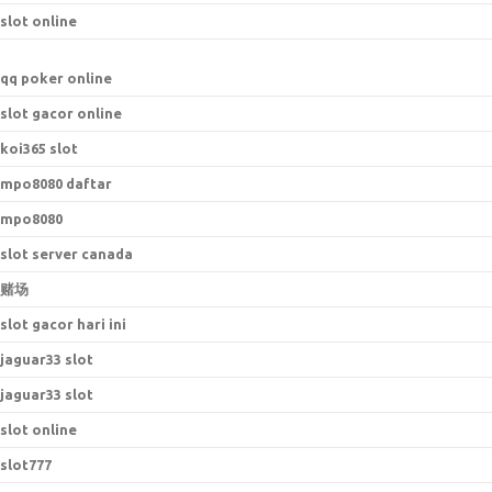
slot online
qq poker online
slot gacor online
koi365 slot
mpo8080 daftar
mpo8080
slot server canada
赌场
slot gacor hari ini
jaguar33 slot
jaguar33 slot
slot online
slot777