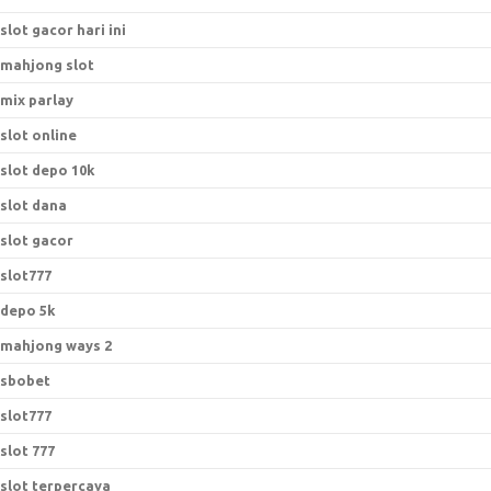
slot gacor hari ini
mahjong slot
mix parlay
slot online
slot depo 10k
slot dana
slot gacor
slot777
depo 5k
mahjong ways 2
sbobet
slot777
slot 777
slot terpercaya