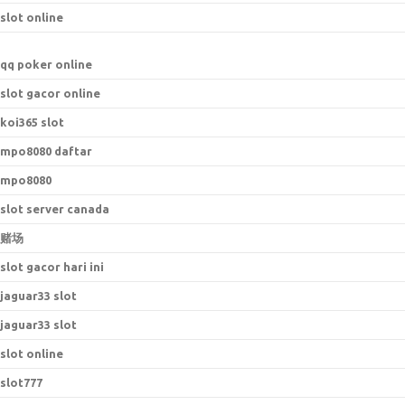
slot online
qq poker online
slot gacor online
koi365 slot
mpo8080 daftar
mpo8080
slot server canada
赌场
slot gacor hari ini
jaguar33 slot
jaguar33 slot
slot online
slot777