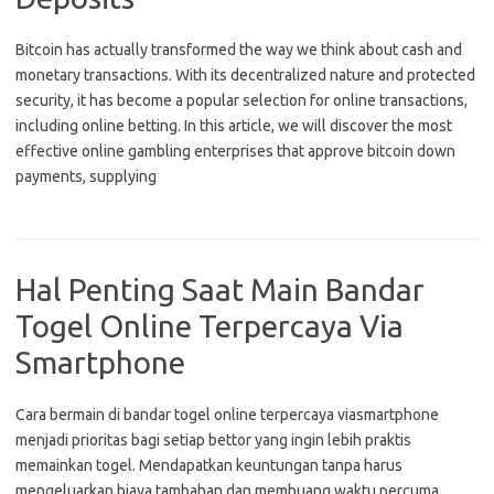
Bitcoin has actually transformed the way we think about cash and
monetary transactions. With its decentralized nature and protected
security, it has become a popular selection for online transactions,
including online betting. In this article, we will discover the most
effective online gambling enterprises that approve bitcoin down
payments, supplying
Hal Penting Saat Main Bandar
Togel Online Terpercaya Via
Smartphone
Cara bermain di bandar togel online terpercaya viasmartphone
menjadi prioritas bagi setiap bettor yang ingin lebih praktis
memainkan togel. Mendapatkan keuntungan tanpa harus
mengeluarkan biaya tambahan dan membuang waktu percuma