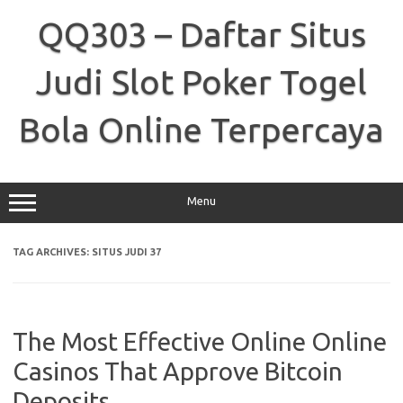
Skip
to
QQ303 – Daftar Situs
content
Judi Slot Poker Togel
Bola Online Terpercaya
Menu
TAG ARCHIVES:
SITUS JUDI 37
The Most Effective Online Online
Casinos That Approve Bitcoin
Deposits