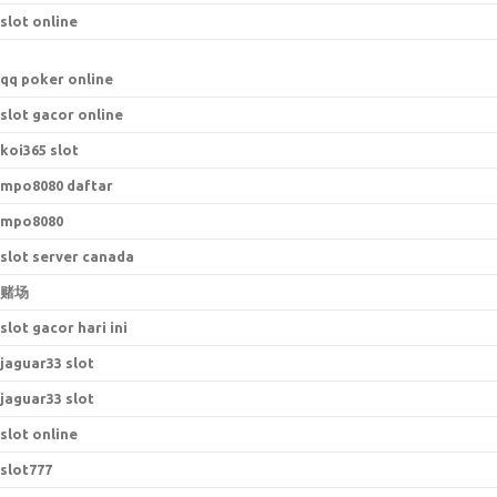
slot online
qq poker online
slot gacor online
koi365 slot
mpo8080 daftar
mpo8080
slot server canada
赌场
slot gacor hari ini
jaguar33 slot
jaguar33 slot
slot online
slot777