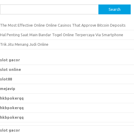
S
e
a
The Most Effective Online Online Casinos That Approve Bitcoin Deposits
r
Hal Penting Saat Main Bandar Togel Online Terpercaya Via Smartphone
c
h
Trik Jitu Menang Judi Online
f
o
slot gacor
r
slot online
:
slot88
mejavip
hkbpokerqq
hkbpokerqq
hkbpokerqq
slot gacor