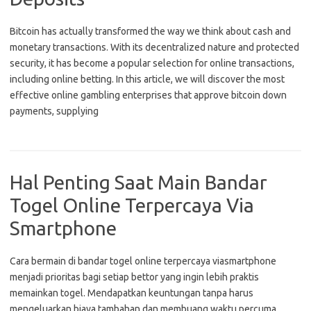
Bitcoin has actually transformed the way we think about cash and
monetary transactions. With its decentralized nature and protected
security, it has become a popular selection for online transactions,
including online betting. In this article, we will discover the most
effective online gambling enterprises that approve bitcoin down
payments, supplying
Hal Penting Saat Main Bandar
Togel Online Terpercaya Via
Smartphone
Cara bermain di bandar togel online terpercaya viasmartphone
menjadi prioritas bagi setiap bettor yang ingin lebih praktis
memainkan togel. Mendapatkan keuntungan tanpa harus
mengeluarkan biaya tambahan dan membuang waktu percuma