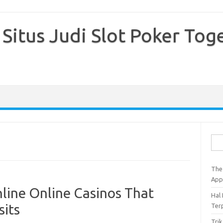
Situs Judi Slot Poker Tog
Sea
for:
The
App
line Online Casinos That
Hal
sits
Ter
Trik