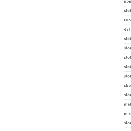
non
slo
tot
daf
slo
slo
slo
slo
slo
sbo
slo
mah
mix
slo