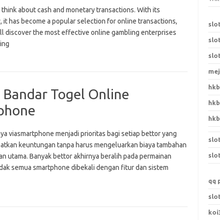
 think about cash and monetary transactions. With its
 it has become a popular selection for online transactions,
slo
 will discover the most effective online gambling enterprises
slo
ing
slo
mej
hk
n Bandar Togel Online
hk
tphone
hk
ya viasmartphone menjadi prioritas bagi setiap bettor yang
slo
apatkan keuntungan tanpa harus mengeluarkan biaya tambahan
slo
 utama. Banyak bettor akhirnya beralih pada permainan
idak semua smartphone dibekali dengan fitur dan sistem
qq 
slo
koi