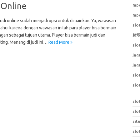
 Online
mpo
mp
judi online sudah menjadi opsi untuk dimainkan. Ya, wawasan
slo
etahui karena dengan wawasan inilah para player bisa bermain
ngan sebagai tujuan utama. Player bisa bermain judi dan
赌
ing. Menang di judi ini…
Read More »
slo
jag
jag
slo
slo
slo
slo
sit
slo