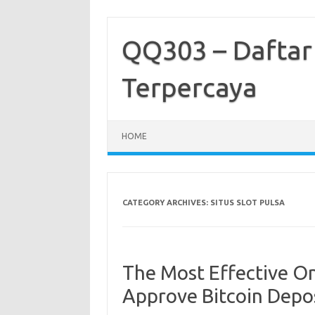
Skip
to
content
QQ303 – Daftar 
Terpercaya
HOME
CATEGORY ARCHIVES:
SITUS SLOT PULSA
The Most Effective On
Approve Bitcoin Depo