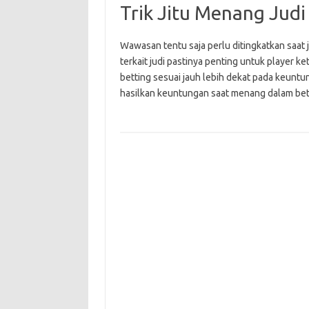
Trik Jitu Menang Judi
Wawasan tentu saja perlu ditingkatkan saat 
terkait judi pastinya penting untuk player k
betting sesuai jauh lebih dekat pada keuntu
hasilkan keuntungan saat menang dalam bett