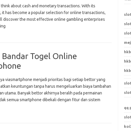
 think about cash and monetary transactions. With its
 it has become a popular selection for online transactions,
slo
 will discover the most effective online gambling enterprises
slo
ing
slo
mej
hk
n Bandar Togel Online
hk
tphone
hk
ya viasmartphone menjadi prioritas bagi setiap bettor yang
slo
apatkan keuntungan tanpa harus mengeluarkan biaya tambahan
slo
 utama. Banyak bettor akhirnya beralih pada permainan
idak semua smartphone dibekali dengan fitur dan sistem
qq 
slo
koi