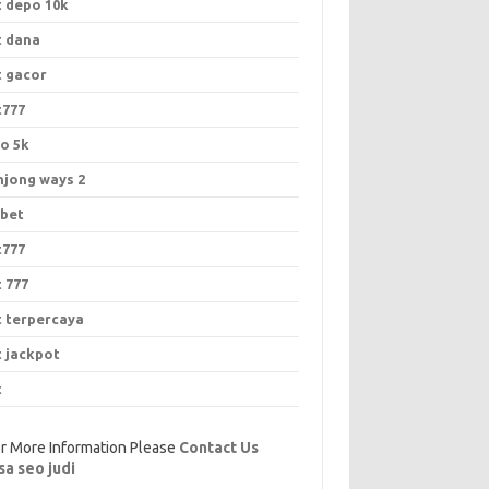
t depo 10k
t dana
t gacor
t777
o 5k
jong ways 2
bet
t777
t 777
t terpercaya
t jackpot
t
r More Information Please
Contact Us
sa seo judi