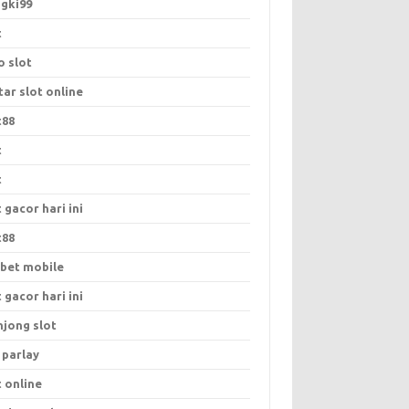
gki99
t
o slot
tar slot online
t88
t
t
t gacor hari ini
t88
bet mobile
t gacor hari ini
jong slot
 parlay
t online