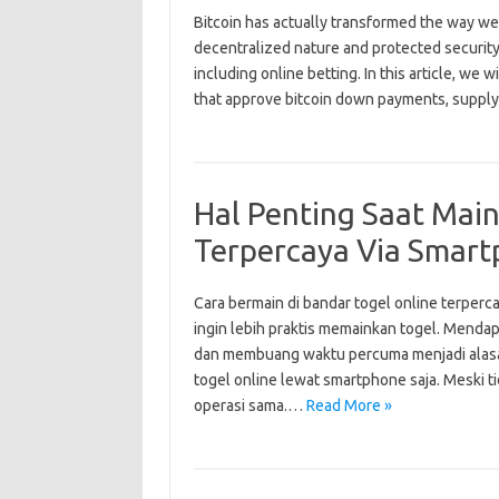
Bitcoin has actually transformed the way we
decentralized nature and protected security,
including online betting. In this article, we
that approve bitcoin down payments, supply
Hal Penting Saat Mai
Terpercaya Via Smar
Cara bermain di bandar togel online terperca
ingin lebih praktis memainkan togel. Mend
dan membuang waktu percuma menjadi alasan
togel online lewat smartphone saja. Meski t
operasi sama.…
Read More »