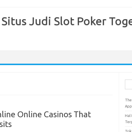
Situs Judi Slot Poker Tog
Sea
for:
The
App
line Online Casinos That
Hal
sits
Ter
Trik