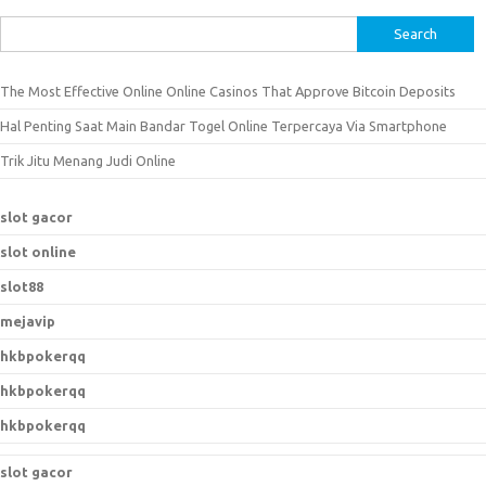
S
e
a
The Most Effective Online Online Casinos That Approve Bitcoin Deposits
r
Hal Penting Saat Main Bandar Togel Online Terpercaya Via Smartphone
c
h
Trik Jitu Menang Judi Online
f
o
slot gacor
r
slot online
:
slot88
mejavip
hkbpokerqq
hkbpokerqq
hkbpokerqq
slot gacor