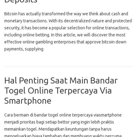
Bitcoin has actually transformed the way we think about cash and
monetary transactions. With its decentralized nature and protected
security, it has become a popular selection for online transactions,
including online betting. In this article, we will discover the most
effective online gambling enterprises that approve bitcoin down
payments, supplying
Hal Penting Saat Main Bandar
Togel Online Terpercaya Via
Smartphone
Cara bermain di bandar togel online terpercaya viasmartphone
menjadi prioritas bagi setiap bettor yang ingin lebih praktis
memainkan togel. Mendapatkan keuntungan tanpa harus
mengeluarkan biaya tambahan dan membuang waktu percuma