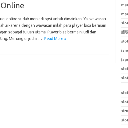
 Online
mpo
mp
judi online sudah menjadi opsi untuk dimainkan. Ya, wawasan
slo
etahui karena dengan wawasan inilah para player bisa bermain
ngan sebagai tujuan utama. Player bisa bermain judi dan
赌
ing. Menang di judi ini…
Read More »
slo
jag
jag
slo
slo
slo
slo
sit
slo