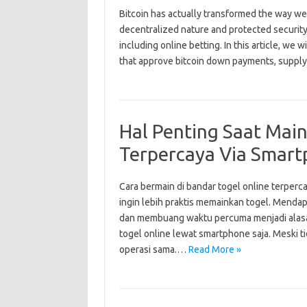
Bitcoin has actually transformed the way we
decentralized nature and protected security,
including online betting. In this article, we
that approve bitcoin down payments, supply
Hal Penting Saat Mai
Terpercaya Via Smar
Cara bermain di bandar togel online terperca
ingin lebih praktis memainkan togel. Mend
dan membuang waktu percuma menjadi alasan
togel online lewat smartphone saja. Meski t
operasi sama.…
Read More »