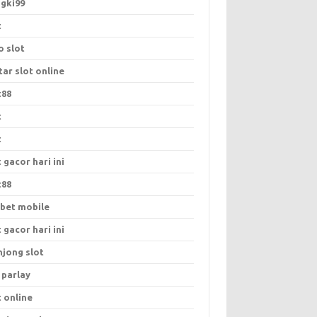
gki99
t
o slot
tar slot online
t88
t
t
t gacor hari ini
t88
bet mobile
t gacor hari ini
jong slot
 parlay
t online