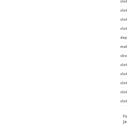
slo
slo
slo
slo
dep
mah
sbo
slo
slo
slo
slo
slo
Fo
ja