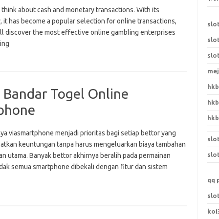
 think about cash and monetary transactions. With its
 it has become a popular selection for online transactions,
slo
 will discover the most effective online gambling enterprises
slo
ing
slo
mej
hk
n Bandar Togel Online
hk
tphone
hk
ya viasmartphone menjadi prioritas bagi setiap bettor yang
slo
apatkan keuntungan tanpa harus mengeluarkan biaya tambahan
slo
 utama. Banyak bettor akhirnya beralih pada permainan
idak semua smartphone dibekali dengan fitur dan sistem
qq 
slo
koi