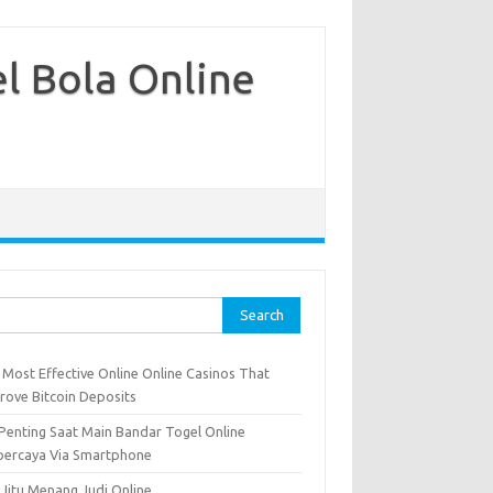
el Bola Online
rch
 Most Effective Online Online Casinos That
rove Bitcoin Deposits
 Penting Saat Main Bandar Togel Online
percaya Via Smartphone
 Jitu Menang Judi Online