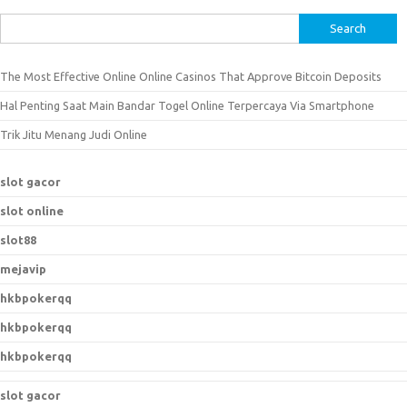
S
e
a
The Most Effective Online Online Casinos That Approve Bitcoin Deposits
r
Hal Penting Saat Main Bandar Togel Online Terpercaya Via Smartphone
c
h
Trik Jitu Menang Judi Online
f
o
slot gacor
r
slot online
:
slot88
mejavip
hkbpokerqq
hkbpokerqq
hkbpokerqq
slot gacor