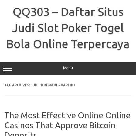
Skip
to
QQ303 – Daftar Situs
content
Judi Slot Poker Togel
Bola Online Terpercaya
Menu
TAG ARCHIVES:
JUDI HONGKONG HARI INI
The Most Effective Online Online
Casinos That Approve Bitcoin
Deposits