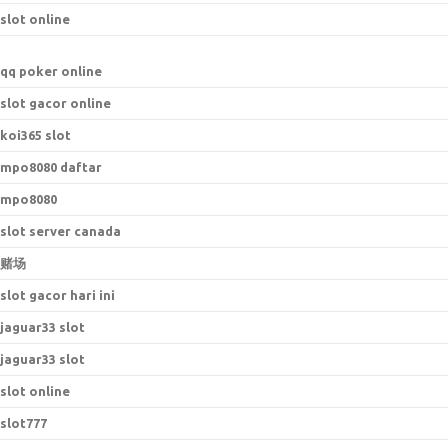
slot online
qq poker online
slot gacor online
koi365 slot
mpo8080 daftar
mpo8080
slot server canada
赌场
slot gacor hari ini
jaguar33 slot
jaguar33 slot
slot online
slot777