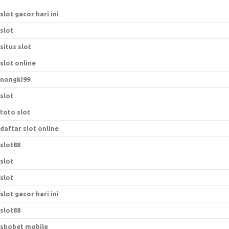
slot gacor hari ini
slot
situs slot
slot online
nongki99
slot
toto slot
daftar slot online
slot88
slot
slot
slot gacor hari ini
slot88
sbobet mobile