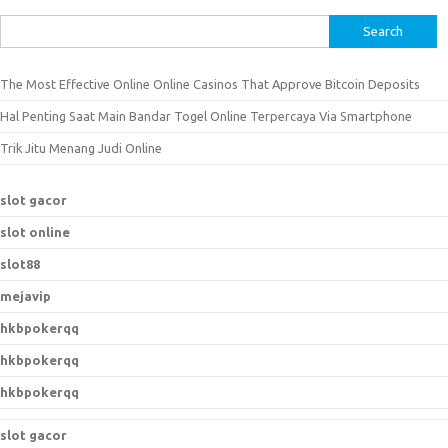
S
e
a
The Most Effective Online Online Casinos That Approve Bitcoin Deposits
r
Hal Penting Saat Main Bandar Togel Online Terpercaya Via Smartphone
c
h
Trik Jitu Menang Judi Online
f
o
slot gacor
r
slot online
:
slot88
mejavip
hkbpokerqq
hkbpokerqq
hkbpokerqq
slot gacor