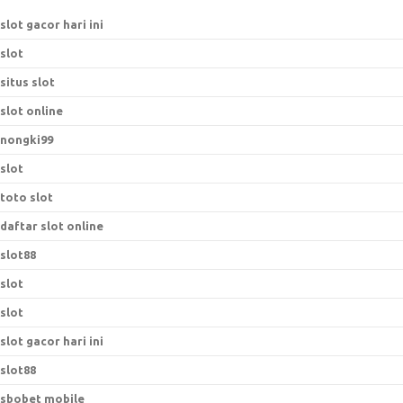
slot gacor hari ini
slot
situs slot
slot online
nongki99
slot
toto slot
daftar slot online
slot88
slot
slot
slot gacor hari ini
slot88
sbobet mobile