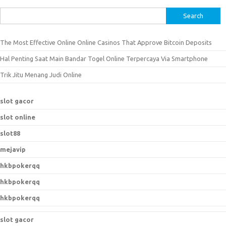
S
e
a
The Most Effective Online Online Casinos That Approve Bitcoin Deposits
r
Hal Penting Saat Main Bandar Togel Online Terpercaya Via Smartphone
c
h
Trik Jitu Menang Judi Online
f
o
slot gacor
r
slot online
:
slot88
mejavip
hkbpokerqq
hkbpokerqq
hkbpokerqq
slot gacor