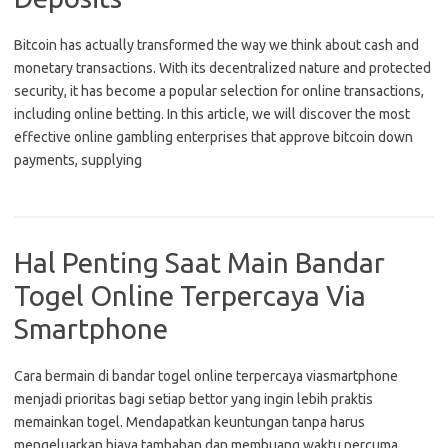
Bitcoin has actually transformed the way we think about cash and
monetary transactions. With its decentralized nature and protected
security, it has become a popular selection for online transactions,
including online betting. In this article, we will discover the most
effective online gambling enterprises that approve bitcoin down
payments, supplying
Hal Penting Saat Main Bandar
Togel Online Terpercaya Via
Smartphone
Cara bermain di bandar togel online terpercaya viasmartphone
menjadi prioritas bagi setiap bettor yang ingin lebih praktis
memainkan togel. Mendapatkan keuntungan tanpa harus
mengeluarkan biaya tambahan dan membuang waktu percuma