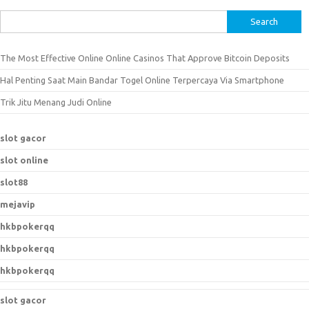
S
e
a
The Most Effective Online Online Casinos That Approve Bitcoin Deposits
r
Hal Penting Saat Main Bandar Togel Online Terpercaya Via Smartphone
c
h
Trik Jitu Menang Judi Online
f
o
slot gacor
r
slot online
:
slot88
mejavip
hkbpokerqq
hkbpokerqq
hkbpokerqq
slot gacor