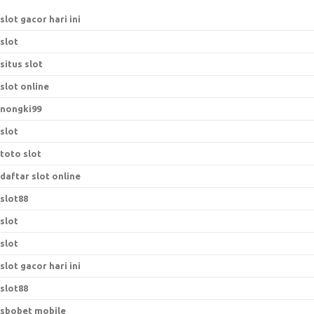
slot gacor hari ini
slot
situs slot
slot online
nongki99
slot
toto slot
daftar slot online
slot88
slot
slot
slot gacor hari ini
slot88
sbobet mobile