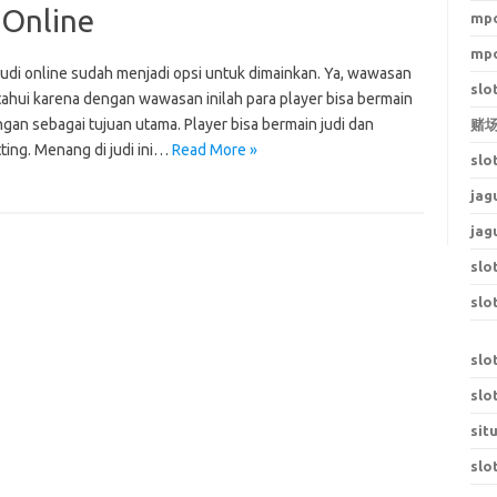
 Online
mpo
mp
judi online sudah menjadi opsi untuk dimainkan. Ya, wawasan
slo
etahui karena dengan wawasan inilah para player bisa bermain
ngan sebagai tujuan utama. Player bisa bermain judi dan
赌
ing. Menang di judi ini…
Read More »
slo
jag
jag
slo
slo
slo
slo
sit
slo