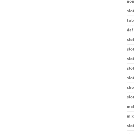
non
slo
tot
daf
slo
slo
slo
slo
slo
sbo
slo
mah
mix
slo