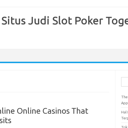
Situs Judi Slot Poker Tog
Sea
for:
The
App
line Online Casinos That
Hal
sits
Ter
Trik