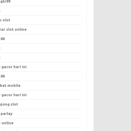
gki99
t
o slot
tar slot online
t88
t
t
t gacor hari ini
t88
bet mobile
t gacor hari ini
jong slot
 parlay
t online