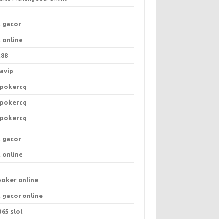
t gacor
t online
t88
avip
bpokerqq
bpokerqq
bpokerqq
t gacor
t online
poker online
t gacor online
365 slot