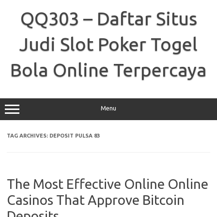
Skip
to
QQ303 – Daftar Situs
content
Judi Slot Poker Togel
Bola Online Terpercaya
Menu
TAG ARCHIVES:
DEPOSIT PULSA 83
The Most Effective Online Online
Casinos That Approve Bitcoin
Deposits