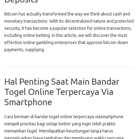
Bitcoin has actually transformed the way we think about cash and
monetary transactions. With its decentralized nature and protected
security, it has become a popular selection for online transactions,
including online betting. In this article, we will discover the most
effective online gambling enterprises that approve bitcoin down
payments, supplying
Hal Penting Saat Main Bandar
Togel Online Terpercaya Via
Smartphone
Cara bermain di bandar togel online terpercaya viasmartphone
menjadi prioritas bagi setiap bettor yang ingin lebih praktis
memainkan togel. Mendapatkan keuntungan tanpa harus
mengeluarkan biaya tambahan dan membuang waktu percuma