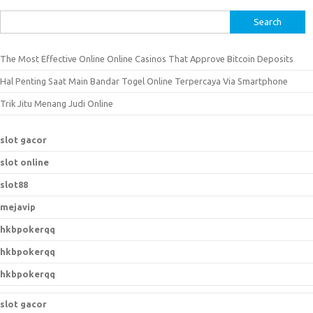
S
e
a
The Most Effective Online Online Casinos That Approve Bitcoin Deposits
r
Hal Penting Saat Main Bandar Togel Online Terpercaya Via Smartphone
c
h
Trik Jitu Menang Judi Online
f
o
slot gacor
r
slot online
:
slot88
mejavip
hkbpokerqq
hkbpokerqq
hkbpokerqq
slot gacor