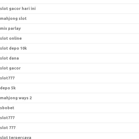
slot gacor hari ini
mahjong slot
mix parlay
slot online
slot depo 10k
slot dana
slot gacor
slot777
depo 5k
mahjong ways 2
sbobet
slot777
slot 777
slot terpercaya