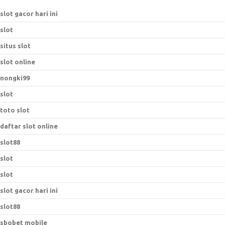
slot gacor hari ini
slot
situs slot
slot online
nongki99
slot
toto slot
daftar slot online
slot88
slot
slot
slot gacor hari ini
slot88
sbobet mobile