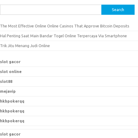
S
e
a
The Most Effective Online Online Casinos That Approve Bitcoin Deposits
r
Hal Penting Saat Main Bandar Togel Online Terpercaya Via Smartphone
c
h
Trik Jitu Menang Judi Online
f
o
slot gacor
r
slot online
:
slot88
mejavip
hkbpokerqq
hkbpokerqq
hkbpokerqq
slot gacor