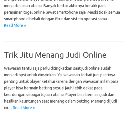
menjadi alasan utama. Banyak bettor akhirnya beralih pada
permainan togel online lewat smartphone saja. Meski tidak semua
smartphone dibekali dengan fitur dan sistem operasi sama.…
Read More »
Trik Jitu Menang Judi Online
Wawasan tentu saja perlu ditingkatkan saat judi online sudah
menjadi opsi untuk dimainkan. Ya, wawasan terkait judi pastinya
penting untuk player ketahui karena dengan wawasan inilah para
player bisa bermain betting sesuai jauh lebih dekat pada
keuntungan sebagai tujuan utama. Player bisa bermain judi dan
hasilkan keuntungan saat menang dalam betting. Menang di judi
ini…
Read More »