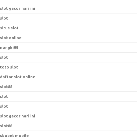
slot gacor hari ini
slot
situs slot
slot online
nongki99
slot
toto slot
daftar slot online
slot88
slot
slot
slot gacor hari ini
slot88
sbobet mobile