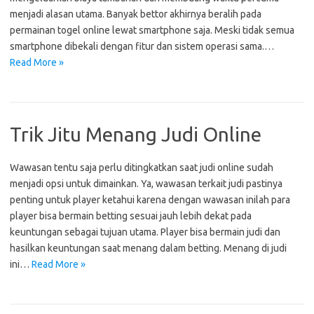
menjadi alasan utama. Banyak bettor akhirnya beralih pada
permainan togel online lewat smartphone saja. Meski tidak semua
smartphone dibekali dengan fitur dan sistem operasi sama.…
Read More »
Trik Jitu Menang Judi Online
Wawasan tentu saja perlu ditingkatkan saat judi online sudah
menjadi opsi untuk dimainkan. Ya, wawasan terkait judi pastinya
penting untuk player ketahui karena dengan wawasan inilah para
player bisa bermain betting sesuai jauh lebih dekat pada
keuntungan sebagai tujuan utama. Player bisa bermain judi dan
hasilkan keuntungan saat menang dalam betting. Menang di judi
ini…
Read More »