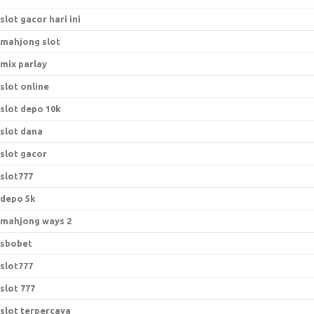
slot gacor hari ini
mahjong slot
mix parlay
slot online
slot depo 10k
slot dana
slot gacor
slot777
depo 5k
mahjong ways 2
sbobet
slot777
slot 777
slot terpercaya