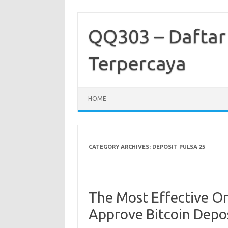
Skip
to
content
QQ303 – Daftar 
Terpercaya
HOME
CATEGORY ARCHIVES:
DEPOSIT PULSA 25
The Most Effective On
Approve Bitcoin Depo