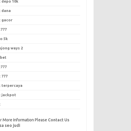
t depo 10k
t dana
t gacor
t777
o 5k
jong ways 2
bet
t777
t 777
t terpercaya
t jackpot
t
r More Information Please
Contact Us
sa seo judi