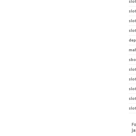
slo
slo
slo
slo
dep
mah
sbo
slo
slo
slo
slo
slo
Fo
ja