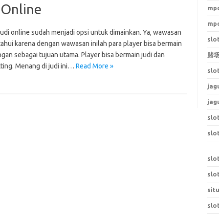
 Online
mpo
mp
judi online sudah menjadi opsi untuk dimainkan. Ya, wawasan
slo
etahui karena dengan wawasan inilah para player bisa bermain
ngan sebagai tujuan utama. Player bisa bermain judi dan
赌
ing. Menang di judi ini…
Read More »
slo
jag
jag
slo
slo
slo
slo
sit
slo