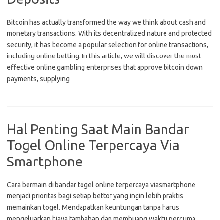
Bitcoin has actually transformed the way we think about cash and
monetary transactions. With its decentralized nature and protected
security, it has become a popular selection for online transactions,
including online betting. In this article, we will discover the most
effective online gambling enterprises that approve bitcoin down
payments, supplying
Hal Penting Saat Main Bandar
Togel Online Terpercaya Via
Smartphone
Cara bermain di bandar togel online terpercaya viasmartphone
menjadi prioritas bagi setiap bettor yang ingin lebih praktis
memainkan togel. Mendapatkan keuntungan tanpa harus
mengeluarkan biaya tambahan dan membuang waktu percuma