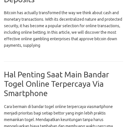
Bitcoin has actually transformed the way we think about cash and
monetary transactions. With its decentralized nature and protected
security, it has become a popular selection for online transactions,
including online betting. In this article, we will discover the most
effective online gambling enterprises that approve bitcoin down
payments, supplying
Hal Penting Saat Main Bandar
Togel Online Terpercaya Via
Smartphone
Cara bermain di bandar togel online terpercaya viasmartphone
menjadi prioritas bagi setiap bettor yang ingin lebih praktis
memainkan togel. Mendapatkan keuntungan tanpa harus
mengeluarkan biaya tambahan dan membuang waktu percuma