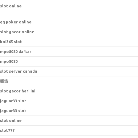
slot online
qq poker online
slot gacor online
koi365 slot
mpo8080 daftar
mpo8080
slot server canada
赌场
slot gacor hari ini
jaguar33 slot
jaguar33 slot
slot online
slot777