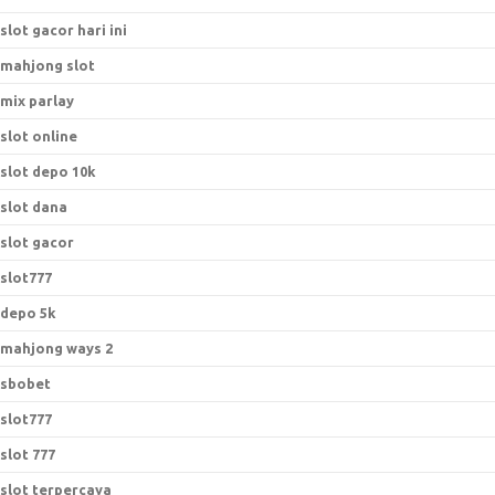
slot gacor hari ini
mahjong slot
mix parlay
slot online
slot depo 10k
slot dana
slot gacor
slot777
depo 5k
mahjong ways 2
sbobet
slot777
slot 777
slot terpercaya