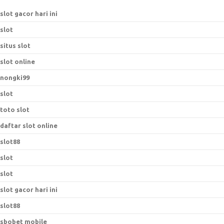
slot gacor hari ini
slot
situs slot
slot online
nongki99
slot
toto slot
daftar slot online
slot88
slot
slot
slot gacor hari ini
slot88
sbobet mobile