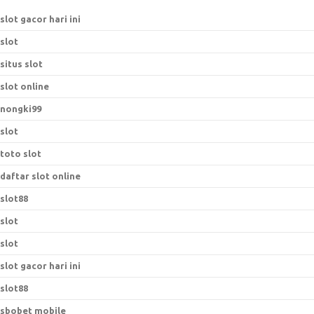
slot gacor hari ini
slot
situs slot
slot online
nongki99
slot
toto slot
daftar slot online
slot88
slot
slot
slot gacor hari ini
slot88
sbobet mobile