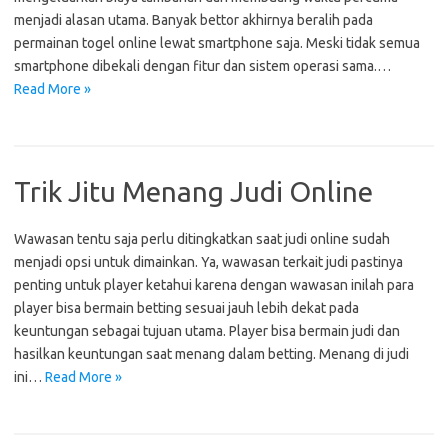
menjadi alasan utama. Banyak bettor akhirnya beralih pada
permainan togel online lewat smartphone saja. Meski tidak semua
smartphone dibekali dengan fitur dan sistem operasi sama.…
Read More »
Trik Jitu Menang Judi Online
Wawasan tentu saja perlu ditingkatkan saat judi online sudah
menjadi opsi untuk dimainkan. Ya, wawasan terkait judi pastinya
penting untuk player ketahui karena dengan wawasan inilah para
player bisa bermain betting sesuai jauh lebih dekat pada
keuntungan sebagai tujuan utama. Player bisa bermain judi dan
hasilkan keuntungan saat menang dalam betting. Menang di judi
ini…
Read More »