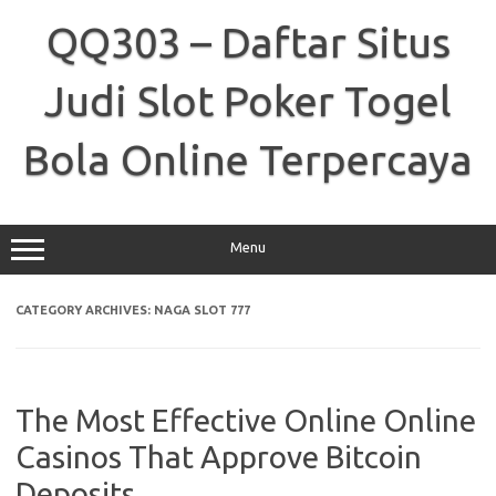
Skip
to
QQ303 – Daftar Situs
content
Judi Slot Poker Togel
Bola Online Terpercaya
Menu
CATEGORY ARCHIVES:
NAGA SLOT 777
The Most Effective Online Online
Casinos That Approve Bitcoin
Deposits