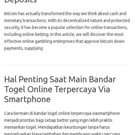
Bitcoin has actually transformed the way we think about cash and
monetary transactions. With its decentralized nature and protected
security, it has become a popular selection for online transactions,
including online betting. In this article, we will discover the most
effective online gambling enterprises that approve bitcoin down
payments, supplying
Hal Penting Saat Main Bandar
Togel Online Terpercaya Via
Smartphone
Cara bermain di bandar togel online terpercaya viasmartphone
menjadi prioritas bagi setiap bettor yang ingin lebih praktis
memainkan togel. Mendapatkan keuntungan tanpa harus
mengeluarkan biaya tambahan dan membuang waktu percuma