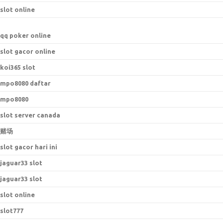
slot online
qq poker online
slot gacor online
koi365 slot
mpo8080 daftar
mpo8080
slot server canada
赌场
slot gacor hari ini
jaguar33 slot
jaguar33 slot
slot online
slot777