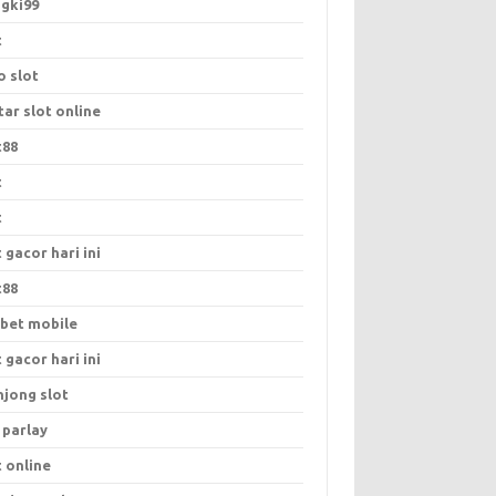
gki99
t
o slot
tar slot online
t88
t
t
t gacor hari ini
t88
bet mobile
t gacor hari ini
jong slot
 parlay
t online