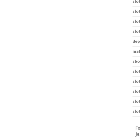
slo
slo
slo
slo
dep
mah
sbo
slo
slo
slo
slo
slo
Fo
ja