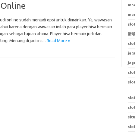
 Online
mpo
mp
judi online sudah menjadi opsi untuk dimainkan. Ya, wawasan
slo
etahui karena dengan wawasan inilah para player bisa bermain
ngan sebagai tujuan utama. Player bisa bermain judi dan
赌
ing. Menang di judi ini…
Read More »
slo
jag
jag
slo
slo
slo
slo
sit
slo