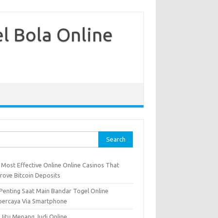
el Bola Online
rch
 Most Effective Online Online Casinos That
rove Bitcoin Deposits
 Penting Saat Main Bandar Togel Online
percaya Via Smartphone
 Jitu Menang Judi Online