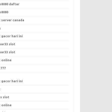
8080 daftar
o8080
t server canada
场
t gacor hari ini
uar33 slot
uar33 slot
t online
t777
t gacor hari ini
t
us slot
t online