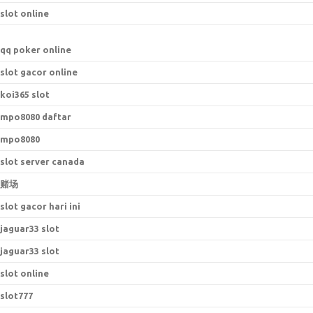
slot online
qq poker online
slot gacor online
koi365 slot
mpo8080 daftar
mpo8080
slot server canada
赌场
slot gacor hari ini
jaguar33 slot
jaguar33 slot
slot online
slot777