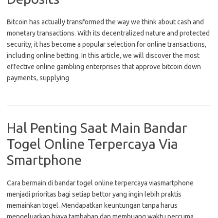
Bitcoin has actually transformed the way we think about cash and
monetary transactions. With its decentralized nature and protected
security, it has become a popular selection for online transactions,
including online betting. In this article, we will discover the most
effective online gambling enterprises that approve bitcoin down
payments, supplying
Hal Penting Saat Main Bandar
Togel Online Terpercaya Via
Smartphone
Cara bermain di bandar togel online terpercaya viasmartphone
menjadi prioritas bagi setiap bettor yang ingin lebih praktis
memainkan togel. Mendapatkan keuntungan tanpa harus
mengeluarkan biaya tambahan dan membuang waktu percuma