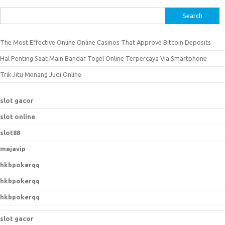
S
e
a
The Most Effective Online Online Casinos That Approve Bitcoin Deposits
r
Hal Penting Saat Main Bandar Togel Online Terpercaya Via Smartphone
c
h
Trik Jitu Menang Judi Online
f
o
slot gacor
r
slot online
:
slot88
mejavip
hkbpokerqq
hkbpokerqq
hkbpokerqq
slot gacor