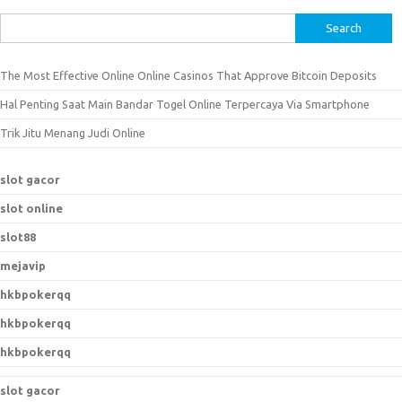
S
e
a
The Most Effective Online Online Casinos That Approve Bitcoin Deposits
r
Hal Penting Saat Main Bandar Togel Online Terpercaya Via Smartphone
c
h
Trik Jitu Menang Judi Online
f
o
slot gacor
r
slot online
:
slot88
mejavip
hkbpokerqq
hkbpokerqq
hkbpokerqq
slot gacor