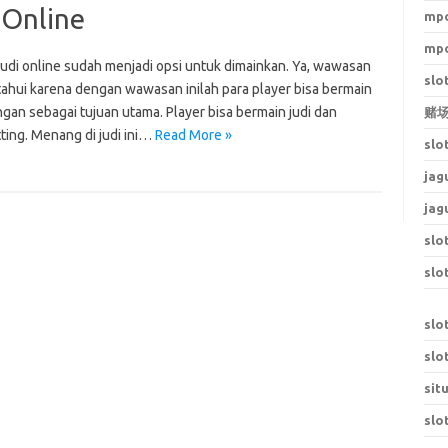
 Online
mpo
mp
judi online sudah menjadi opsi untuk dimainkan. Ya, wawasan
slo
etahui karena dengan wawasan inilah para player bisa bermain
ngan sebagai tujuan utama. Player bisa bermain judi dan
赌
ing. Menang di judi ini…
Read More »
slo
jag
jag
slo
slo
slo
slo
sit
slo