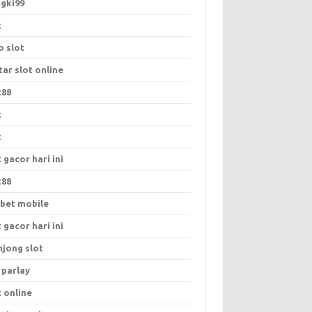
gki99
t
o slot
tar slot online
t88
t
t
t gacor hari ini
t88
bet mobile
t gacor hari ini
jong slot
 parlay
t online