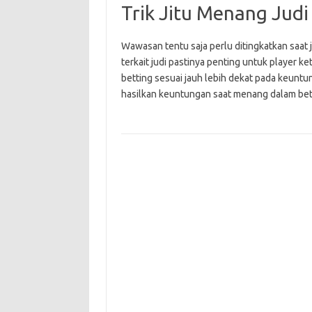
Trik Jitu Menang Judi
Wawasan tentu saja perlu ditingkatkan saat 
terkait judi pastinya penting untuk player k
betting sesuai jauh lebih dekat pada keuntu
hasilkan keuntungan saat menang dalam bett