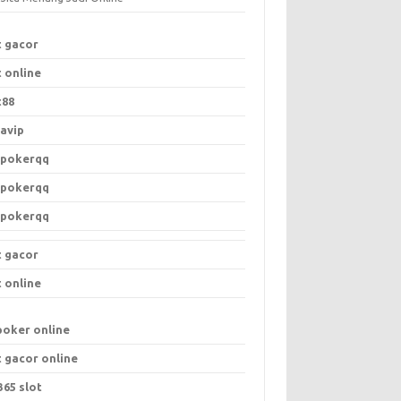
t gacor
t online
t88
avip
bpokerqq
bpokerqq
bpokerqq
t gacor
t online
poker online
t gacor online
365 slot