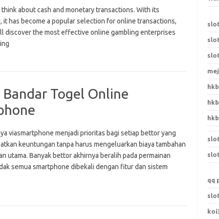
 think about cash and monetary transactions. With its
 it has become a popular selection for online transactions,
slo
 will discover the most effective online gambling enterprises
slo
ing
slo
mej
hk
n Bandar Togel Online
hk
tphone
hk
ya viasmartphone menjadi prioritas bagi setiap bettor yang
slo
apatkan keuntungan tanpa harus mengeluarkan biaya tambahan
slo
 utama. Banyak bettor akhirnya beralih pada permainan
idak semua smartphone dibekali dengan fitur dan sistem
qq 
slo
koi