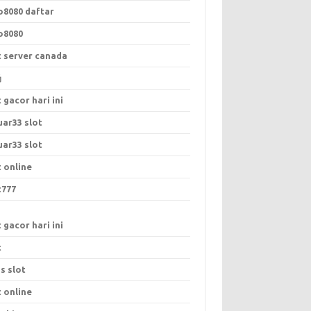
8080 daftar
o8080
t server canada
场
t gacor hari ini
uar33 slot
uar33 slot
t online
t777
t gacor hari ini
t
us slot
t online