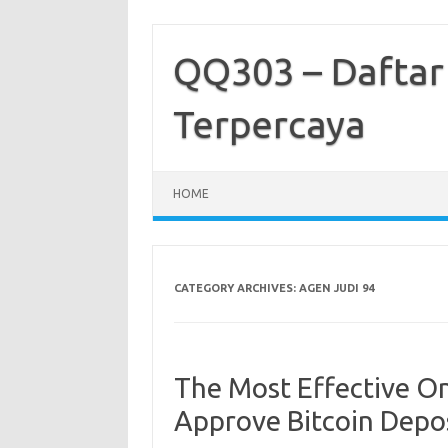
Skip
to
content
QQ303 – Daftar 
Terpercaya
HOME
CATEGORY ARCHIVES:
AGEN JUDI 94
The Most Effective On
Approve Bitcoin Depo