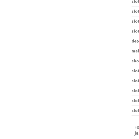
slo
slo
slo
slo
dep
mah
sbo
slo
slo
slo
slo
slo
Fo
ja