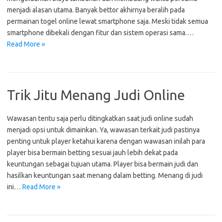
menjadi alasan utama. Banyak bettor akhirnya beralih pada
permainan togel online lewat smartphone saja. Meski tidak semua
smartphone dibekali dengan fitur dan sistem operasi sama.…
Read More »
Trik Jitu Menang Judi Online
Wawasan tentu saja perlu ditingkatkan saat judi online sudah
menjadi opsi untuk dimainkan. Ya, wawasan terkait judi pastinya
penting untuk player ketahui karena dengan wawasan inilah para
player bisa bermain betting sesuai jauh lebih dekat pada
keuntungan sebagai tujuan utama. Player bisa bermain judi dan
hasilkan keuntungan saat menang dalam betting. Menang di judi
ini…
Read More »