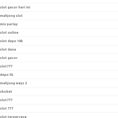
slot gacor hari ini
mahjong slot
mix parlay
slot online
slot depo 10k
slot dana
slot gacor
slot777
depo 5k
mahjong ways 2
sbobet
slot777
slot 777
slot terpercaya