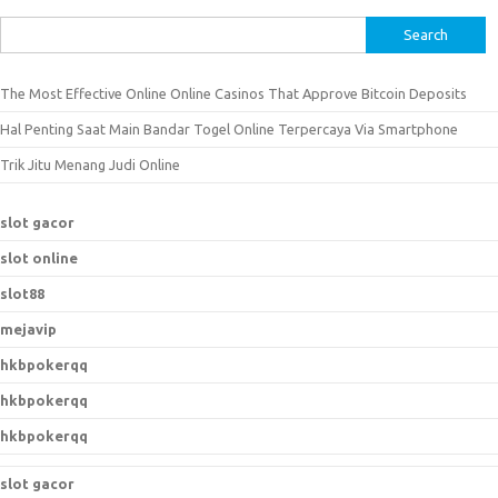
S
e
a
The Most Effective Online Online Casinos That Approve Bitcoin Deposits
r
Hal Penting Saat Main Bandar Togel Online Terpercaya Via Smartphone
c
h
Trik Jitu Menang Judi Online
f
o
slot gacor
r
slot online
:
slot88
mejavip
hkbpokerqq
hkbpokerqq
hkbpokerqq
slot gacor