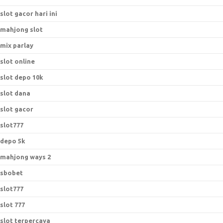
slot gacor hari ini
mahjong slot
mix parlay
slot online
slot depo 10k
slot dana
slot gacor
slot777
depo 5k
mahjong ways 2
sbobet
slot777
slot 777
slot terpercaya