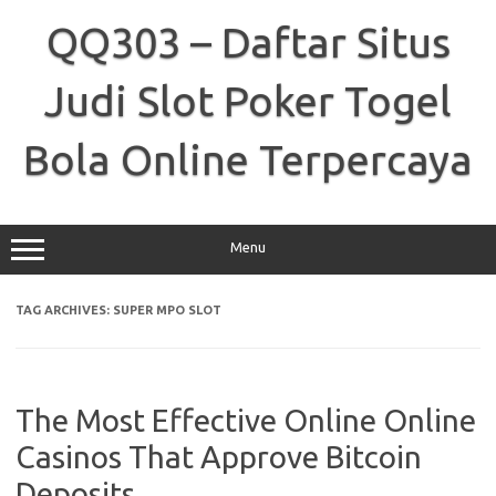
Skip
to
QQ303 – Daftar Situs
content
Judi Slot Poker Togel
Bola Online Terpercaya
Menu
TAG ARCHIVES:
SUPER MPO SLOT
The Most Effective Online Online
Casinos That Approve Bitcoin
Deposits