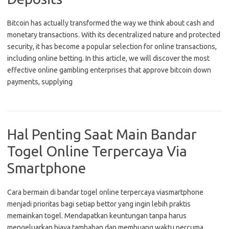
Bitcoin has actually transformed the way we think about cash and
monetary transactions. With its decentralized nature and protected
security, it has become a popular selection for online transactions,
including online betting. In this article, we will discover the most
effective online gambling enterprises that approve bitcoin down
payments, supplying
Hal Penting Saat Main Bandar
Togel Online Terpercaya Via
Smartphone
Cara bermain di bandar togel online terpercaya viasmartphone
menjadi prioritas bagi setiap bettor yang ingin lebih praktis
memainkan togel. Mendapatkan keuntungan tanpa harus
mengeluarkan biaya tambahan dan membuang waktu percuma