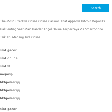
S
e
a
The Most Effective Online Online Casinos That Approve Bitcoin Deposits
r
Hal Penting Saat Main Bandar Togel Online Terpercaya Via Smartphone
c
h
Trik Jitu Menang Judi Online
f
o
slot gacor
r
slot online
:
slot88
mejavip
hkbpokerqq
hkbpokerqq
hkbpokerqq
slot gacor