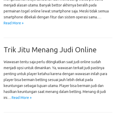
menjadi alasan utama. Banyak bettor akhirnya beralih pada
permainan togel online lewat smartphone saja. Meski tidak semua
smartphone dibekali dengan fitur dan sistem operasi sama.…
Read More »
Trik Jitu Menang Judi Online
Wawasan tentu saja perlu ditingkatkan saat judi online sudah
menjadi opsi untuk dimainkan. Ya, wawasan terkait judi pastinya
penting untuk player ketahui karena dengan wawasan inilah para
player bisa bermain betting sesuai jauh lebih dekat pada
keuntungan sebagai tujuan utama. Player bisa bermain judi dan
hasilkan keuntungan saat menang dalam betting. Menang di judi
ini…
Read More »