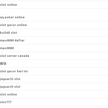
slot online
qq poker online
slot gacor online
koi365 slot
mpo8080 daftar
mpo8080
slot server canada
赌场
slot gacor hari ini
jaguar33 slot
jaguar33 slot
slot online
slot777