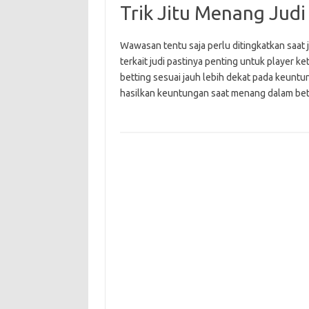
Trik Jitu Menang Judi
Wawasan tentu saja perlu ditingkatkan saat 
terkait judi pastinya penting untuk player k
betting sesuai jauh lebih dekat pada keuntu
hasilkan keuntungan saat menang dalam bett