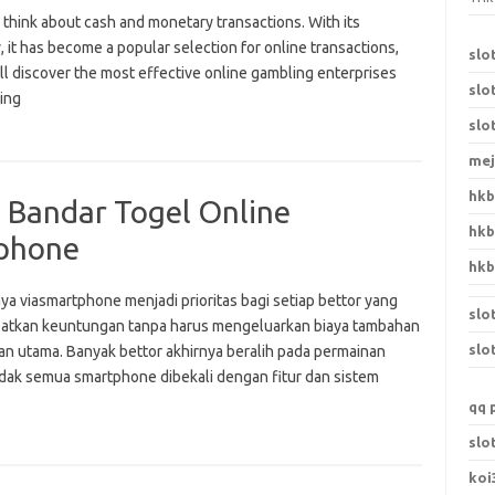
 think about cash and monetary transactions. With its
 it has become a popular selection for online transactions,
slo
 will discover the most effective online gambling enterprises
slo
ing
slo
mej
hk
n Bandar Togel Online
hk
tphone
hk
ya viasmartphone menjadi prioritas bagi setiap bettor yang
slo
apatkan keuntungan tanpa harus mengeluarkan biaya tambahan
slo
 utama. Banyak bettor akhirnya beralih pada permainan
idak semua smartphone dibekali dengan fitur dan sistem
qq 
slo
koi