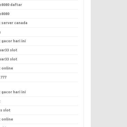
8080 daftar
o8080
t server canada
场
t gacor hari ini
uar33 slot
uar33 slot
t online
t777
t gacor hari ini
t
us slot
t online