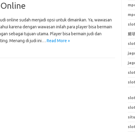
 Online
mpo
mp
judi online sudah menjadi opsi untuk dimainkan. Ya, wawasan
slo
etahui karena dengan wawasan inilah para player bisa bermain
ngan sebagai tujuan utama. Player bisa bermain judi dan
赌
ing. Menang di judi ini…
Read More »
slo
jag
jag
slo
slo
slo
slo
sit
slo