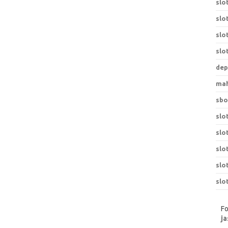
slo
slo
slo
slo
dep
mah
sbo
slo
slo
slo
slo
slo
Fo
ja