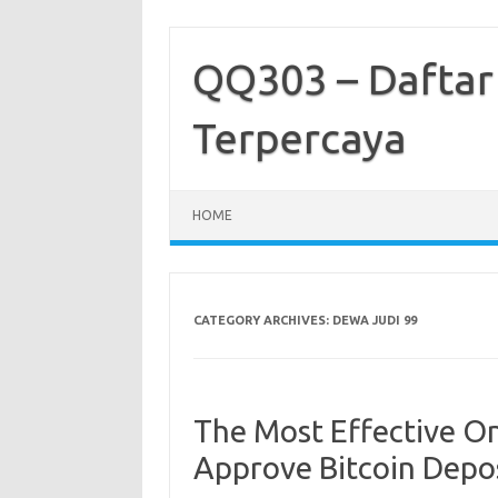
Skip
to
content
QQ303 – Daftar 
Terpercaya
HOME
CATEGORY ARCHIVES:
DEWA JUDI 99
The Most Effective On
Approve Bitcoin Depo