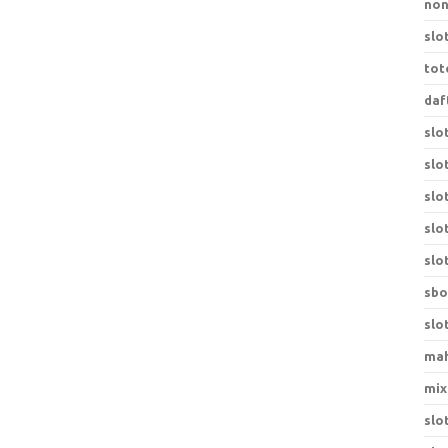
non
slo
tot
daf
slo
slo
slo
slo
slo
sbo
slo
mah
mix
slo