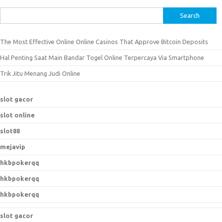
S
e
a
The Most Effective Online Online Casinos That Approve Bitcoin Deposits
r
Hal Penting Saat Main Bandar Togel Online Terpercaya Via Smartphone
c
h
Trik Jitu Menang Judi Online
f
o
slot gacor
r
slot online
:
slot88
mejavip
hkbpokerqq
hkbpokerqq
hkbpokerqq
slot gacor