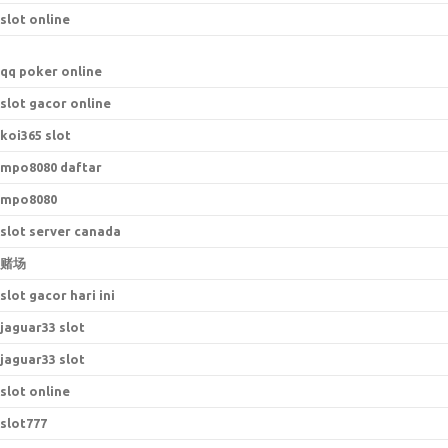
slot online
qq poker online
slot gacor online
koi365 slot
mpo8080 daftar
mpo8080
slot server canada
赌场
slot gacor hari ini
jaguar33 slot
jaguar33 slot
slot online
slot777