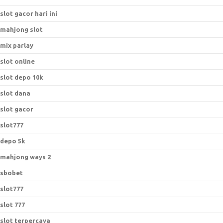
slot gacor hari ini
mahjong slot
mix parlay
slot online
slot depo 10k
slot dana
slot gacor
slot777
depo 5k
mahjong ways 2
sbobet
slot777
slot 777
slot terpercaya