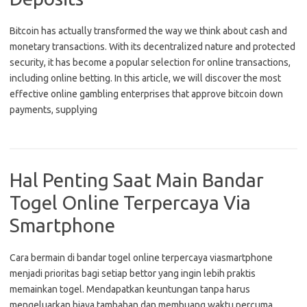
Bitcoin has actually transformed the way we think about cash and
monetary transactions. With its decentralized nature and protected
security, it has become a popular selection for online transactions,
including online betting. In this article, we will discover the most
effective online gambling enterprises that approve bitcoin down
payments, supplying
Hal Penting Saat Main Bandar
Togel Online Terpercaya Via
Smartphone
Cara bermain di bandar togel online terpercaya viasmartphone
menjadi prioritas bagi setiap bettor yang ingin lebih praktis
memainkan togel. Mendapatkan keuntungan tanpa harus
mengeluarkan biaya tambahan dan membuang waktu percuma