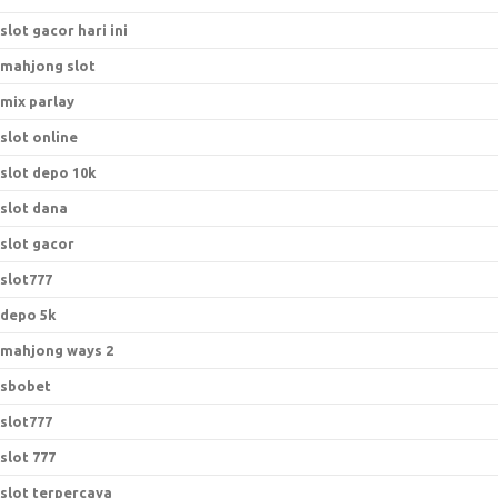
slot gacor hari ini
mahjong slot
mix parlay
slot online
slot depo 10k
slot dana
slot gacor
slot777
depo 5k
mahjong ways 2
sbobet
slot777
slot 777
slot terpercaya