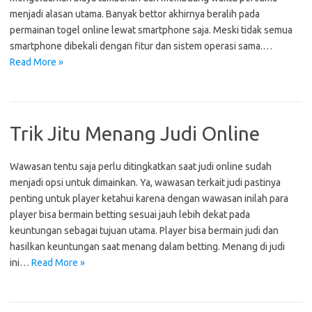
menjadi alasan utama. Banyak bettor akhirnya beralih pada
permainan togel online lewat smartphone saja. Meski tidak semua
smartphone dibekali dengan fitur dan sistem operasi sama.…
Read More »
Trik Jitu Menang Judi Online
Wawasan tentu saja perlu ditingkatkan saat judi online sudah
menjadi opsi untuk dimainkan. Ya, wawasan terkait judi pastinya
penting untuk player ketahui karena dengan wawasan inilah para
player bisa bermain betting sesuai jauh lebih dekat pada
keuntungan sebagai tujuan utama. Player bisa bermain judi dan
hasilkan keuntungan saat menang dalam betting. Menang di judi
ini…
Read More »