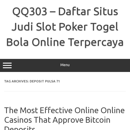
Skip
to
QQ303 – Daftar Situs
content
Judi Slot Poker Togel
Bola Online Terpercaya
Menu
TAG ARCHIVES:
DEPOSIT PULSA 71
The Most Effective Online Online
Casinos That Approve Bitcoin
Deposits