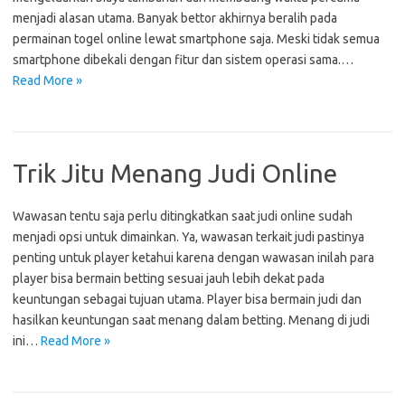
menjadi alasan utama. Banyak bettor akhirnya beralih pada
permainan togel online lewat smartphone saja. Meski tidak semua
smartphone dibekali dengan fitur dan sistem operasi sama.…
Read More »
Trik Jitu Menang Judi Online
Wawasan tentu saja perlu ditingkatkan saat judi online sudah
menjadi opsi untuk dimainkan. Ya, wawasan terkait judi pastinya
penting untuk player ketahui karena dengan wawasan inilah para
player bisa bermain betting sesuai jauh lebih dekat pada
keuntungan sebagai tujuan utama. Player bisa bermain judi dan
hasilkan keuntungan saat menang dalam betting. Menang di judi
ini…
Read More »