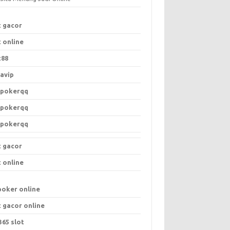
t gacor
t online
t88
avip
bpokerqq
bpokerqq
bpokerqq
t gacor
t online
poker online
t gacor online
365 slot