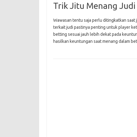
Trik Jitu Menang Judi
Wawasan tentu saja perlu ditingkatkan saat 
terkait judi pastinya penting untuk player k
betting sesuai jauh lebih dekat pada keuntu
hasilkan keuntungan saat menang dalam bett