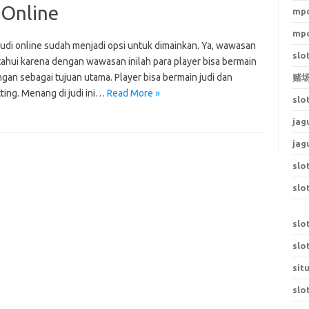
 Online
mpo
mp
judi online sudah menjadi opsi untuk dimainkan. Ya, wawasan
slo
etahui karena dengan wawasan inilah para player bisa bermain
ngan sebagai tujuan utama. Player bisa bermain judi dan
赌
ing. Menang di judi ini…
Read More »
slo
jag
jag
slo
slo
slo
slo
sit
slo