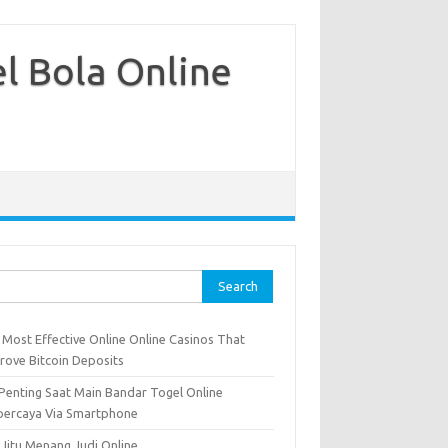
el Bola Online
rch
 Most Effective Online Online Casinos That
rove Bitcoin Deposits
 Penting Saat Main Bandar Togel Online
percaya Via Smartphone
 Jitu Menang Judi Online