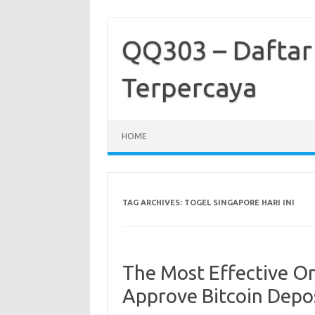
Skip
to
content
QQ303 – Daftar 
Terpercaya
HOME
TAG ARCHIVES:
TOGEL SINGAPORE HARI INI
The Most Effective On
Approve Bitcoin Depo