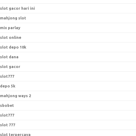
slot gacor hari ini
mahjong slot
mix parlay
slot online
slot depo 10k
slot dana
slot gacor
slot777
depo 5k
mahjong ways 2
sbobet
slot777
slot 777
slot terpercaya