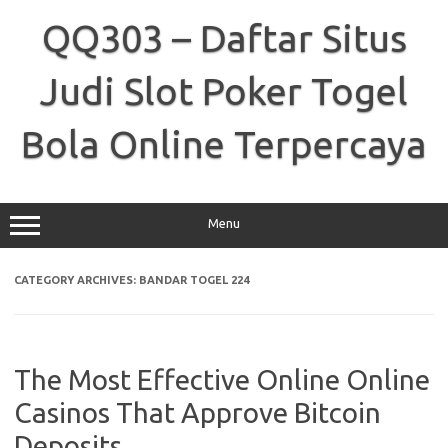
Skip
to
QQ303 – Daftar Situs
content
Judi Slot Poker Togel
Bola Online Terpercaya
Menu
CATEGORY ARCHIVES:
BANDAR TOGEL 224
The Most Effective Online Online
Casinos That Approve Bitcoin
Deposits