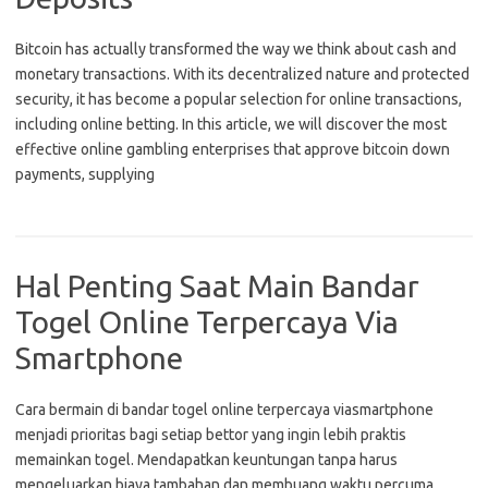
Bitcoin has actually transformed the way we think about cash and
monetary transactions. With its decentralized nature and protected
security, it has become a popular selection for online transactions,
including online betting. In this article, we will discover the most
effective online gambling enterprises that approve bitcoin down
payments, supplying
Hal Penting Saat Main Bandar
Togel Online Terpercaya Via
Smartphone
Cara bermain di bandar togel online terpercaya viasmartphone
menjadi prioritas bagi setiap bettor yang ingin lebih praktis
memainkan togel. Mendapatkan keuntungan tanpa harus
mengeluarkan biaya tambahan dan membuang waktu percuma