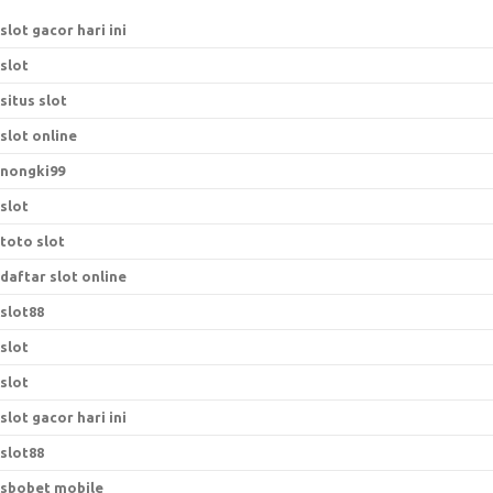
slot gacor hari ini
slot
situs slot
slot online
nongki99
slot
toto slot
daftar slot online
slot88
slot
slot
slot gacor hari ini
slot88
sbobet mobile