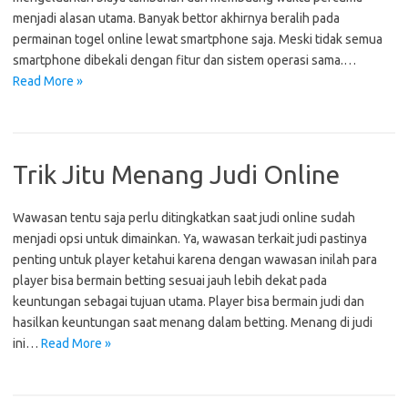
menjadi alasan utama. Banyak bettor akhirnya beralih pada
permainan togel online lewat smartphone saja. Meski tidak semua
smartphone dibekali dengan fitur dan sistem operasi sama.…
Read More »
Trik Jitu Menang Judi Online
Wawasan tentu saja perlu ditingkatkan saat judi online sudah
menjadi opsi untuk dimainkan. Ya, wawasan terkait judi pastinya
penting untuk player ketahui karena dengan wawasan inilah para
player bisa bermain betting sesuai jauh lebih dekat pada
keuntungan sebagai tujuan utama. Player bisa bermain judi dan
hasilkan keuntungan saat menang dalam betting. Menang di judi
ini…
Read More »