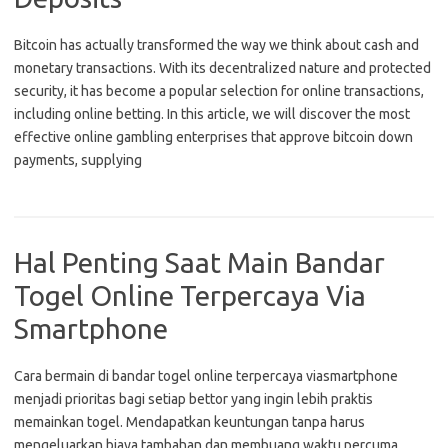
Bitcoin has actually transformed the way we think about cash and
monetary transactions. With its decentralized nature and protected
security, it has become a popular selection for online transactions,
including online betting. In this article, we will discover the most
effective online gambling enterprises that approve bitcoin down
payments, supplying
Hal Penting Saat Main Bandar
Togel Online Terpercaya Via
Smartphone
Cara bermain di bandar togel online terpercaya viasmartphone
menjadi prioritas bagi setiap bettor yang ingin lebih praktis
memainkan togel. Mendapatkan keuntungan tanpa harus
mengeluarkan biaya tambahan dan membuang waktu percuma