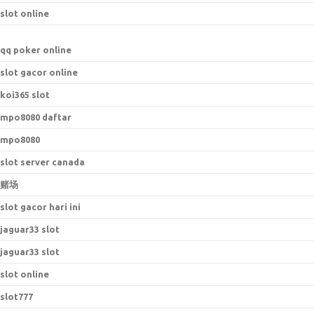
slot online
qq poker online
slot gacor online
koi365 slot
mpo8080 daftar
mpo8080
slot server canada
赌场
slot gacor hari ini
jaguar33 slot
jaguar33 slot
slot online
slot777