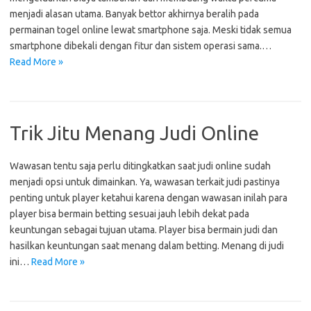
menjadi alasan utama. Banyak bettor akhirnya beralih pada
permainan togel online lewat smartphone saja. Meski tidak semua
smartphone dibekali dengan fitur dan sistem operasi sama.…
Read More »
Trik Jitu Menang Judi Online
Wawasan tentu saja perlu ditingkatkan saat judi online sudah
menjadi opsi untuk dimainkan. Ya, wawasan terkait judi pastinya
penting untuk player ketahui karena dengan wawasan inilah para
player bisa bermain betting sesuai jauh lebih dekat pada
keuntungan sebagai tujuan utama. Player bisa bermain judi dan
hasilkan keuntungan saat menang dalam betting. Menang di judi
ini…
Read More »