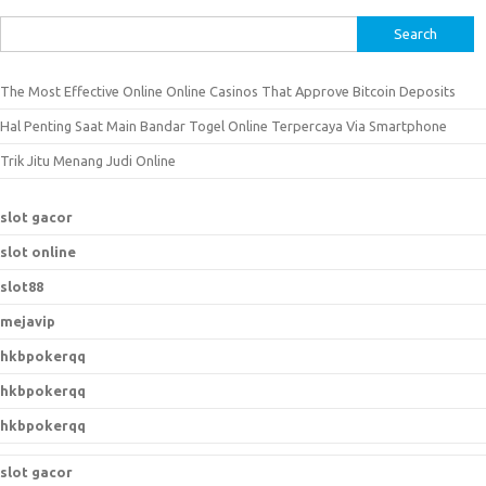
S
e
a
The Most Effective Online Online Casinos That Approve Bitcoin Deposits
r
Hal Penting Saat Main Bandar Togel Online Terpercaya Via Smartphone
c
h
Trik Jitu Menang Judi Online
f
o
slot gacor
r
slot online
:
slot88
mejavip
hkbpokerqq
hkbpokerqq
hkbpokerqq
slot gacor