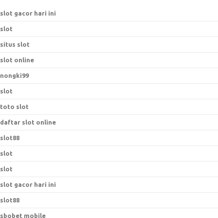
slot gacor hari ini
slot
situs slot
slot online
nongki99
slot
toto slot
daftar slot online
slot88
slot
slot
slot gacor hari ini
slot88
sbobet mobile