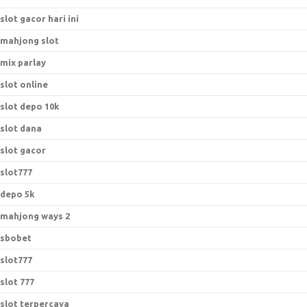
slot gacor hari ini
mahjong slot
mix parlay
slot online
slot depo 10k
slot dana
slot gacor
slot777
depo 5k
mahjong ways 2
sbobet
slot777
slot 777
slot terpercaya