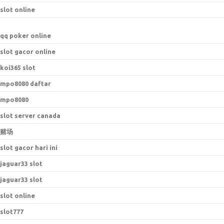
slot online
qq poker online
slot gacor online
koi365 slot
mpo8080 daftar
mpo8080
slot server canada
赌场
slot gacor hari ini
jaguar33 slot
jaguar33 slot
slot online
slot777