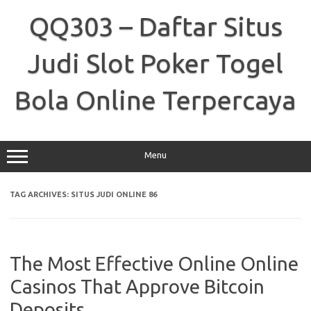
Skip
to
QQ303 – Daftar Situs
content
Judi Slot Poker Togel
Bola Online Terpercaya
Menu
TAG ARCHIVES:
SITUS JUDI ONLINE 86
The Most Effective Online Online
Casinos That Approve Bitcoin
Deposits