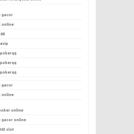
t gacor
t online
t88
avip
bpokerqq
bpokerqq
bpokerqq
t gacor
t online
poker online
t gacor online
365 slot