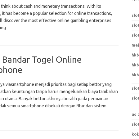
 think about cash and monetary transactions. With its
 it has become a popular selection for online transactions,
slo
 will discover the most effective online gambling enterprises
slo
ing
slo
mej
hk
n Bandar Togel Online
hk
tphone
hk
ya viasmartphone menjadi prioritas bagi setiap bettor yang
slo
apatkan keuntungan tanpa harus mengeluarkan biaya tambahan
slo
 utama. Banyak bettor akhirnya beralih pada permainan
idak semua smartphone dibekali dengan fitur dan sistem
qq 
slo
koi