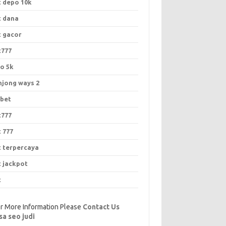
t depo 10k
t dana
t gacor
t777
o 5k
jong ways 2
bet
t777
t 777
t terpercaya
t jackpot
t
r More Information Please
Contact Us
sa seo judi