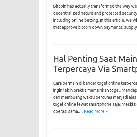
Bitcoin has actually transformed the way we
decentralized nature and protected security,
including online betting. In this article, we
that approve bitcoin down payments, supply
Hal Penting Saat Mai
Terpercaya Via Smar
Cara bermain di bandar togel online terperca
ingin lebih praktis memainkan togel. Mend
dan membuang waktu percuma menjadi alasan
togel online lewat smartphone saja. Meski t
operasi sama.…
Read More »