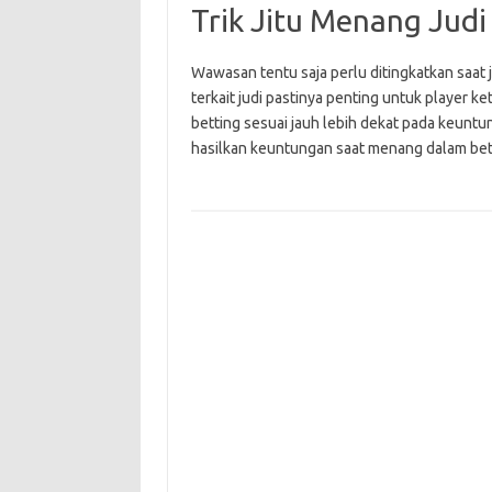
Trik Jitu Menang Judi
Wawasan tentu saja perlu ditingkatkan saat 
terkait judi pastinya penting untuk player k
betting sesuai jauh lebih dekat pada keuntu
hasilkan keuntungan saat menang dalam bett