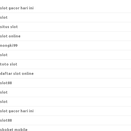
slot gacor hari ini
slot
situs slot
slot online
nongki99
slot
toto slot
daftar slot online
slot88
slot
slot
slot gacor hari ini
slot88
sbobet mobile