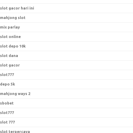
slot gacor hari ini
mahjong slot
mix parlay
slot online
slot depo 10k
slot dana
slot gacor
slot777
depo 5k
mahjong ways 2
sbobet
slot777
slot 777
slot terpercaya