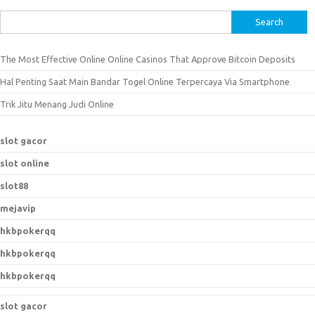
S
e
a
The Most Effective Online Online Casinos That Approve Bitcoin Deposits
r
Hal Penting Saat Main Bandar Togel Online Terpercaya Via Smartphone
c
h
Trik Jitu Menang Judi Online
f
o
slot gacor
r
slot online
:
slot88
mejavip
hkbpokerqq
hkbpokerqq
hkbpokerqq
slot gacor