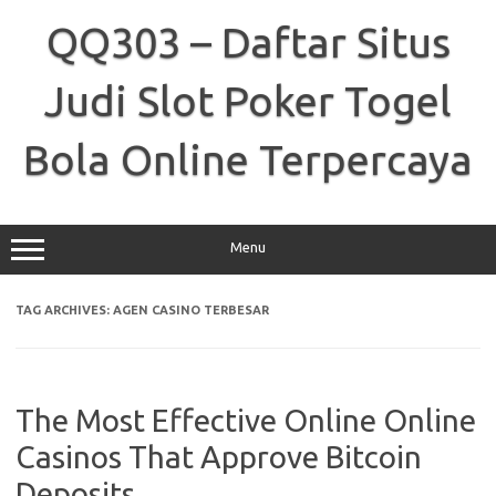
Skip
to
QQ303 – Daftar Situs
content
Judi Slot Poker Togel
Bola Online Terpercaya
Menu
TAG ARCHIVES:
AGEN CASINO TERBESAR
The Most Effective Online Online
Casinos That Approve Bitcoin
Deposits