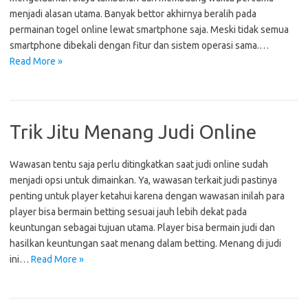
menjadi alasan utama. Banyak bettor akhirnya beralih pada
permainan togel online lewat smartphone saja. Meski tidak semua
smartphone dibekali dengan fitur dan sistem operasi sama.…
Read More »
Trik Jitu Menang Judi Online
Wawasan tentu saja perlu ditingkatkan saat judi online sudah
menjadi opsi untuk dimainkan. Ya, wawasan terkait judi pastinya
penting untuk player ketahui karena dengan wawasan inilah para
player bisa bermain betting sesuai jauh lebih dekat pada
keuntungan sebagai tujuan utama. Player bisa bermain judi dan
hasilkan keuntungan saat menang dalam betting. Menang di judi
ini…
Read More »