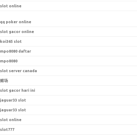
slot online
qq poker online
slot gacor online
koi365 slot
mpo8080 daftar
mpo8080
slot server canada
赌场
slot gacor hari ini
jaguar33 slot
jaguar33 slot
slot online
slot777