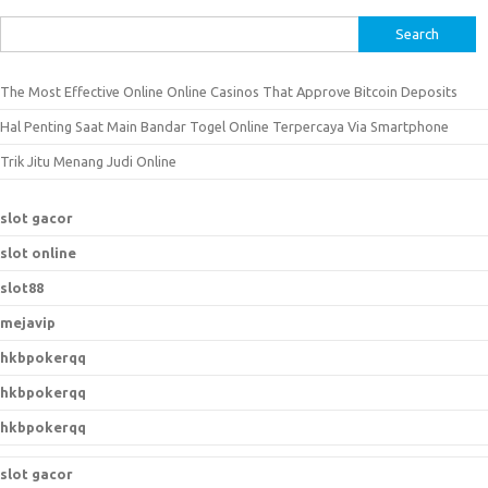
S
e
a
The Most Effective Online Online Casinos That Approve Bitcoin Deposits
r
Hal Penting Saat Main Bandar Togel Online Terpercaya Via Smartphone
c
h
Trik Jitu Menang Judi Online
f
o
slot gacor
r
slot online
:
slot88
mejavip
hkbpokerqq
hkbpokerqq
hkbpokerqq
slot gacor