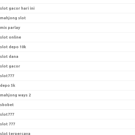
slot gacor hari ini
mahjong slot
mix parlay
slot online
slot depo 10k
slot dana
slot gacor
slot777
depo 5k
mahjong ways 2
sbobet
slot777
slot 777
slot terpercaya