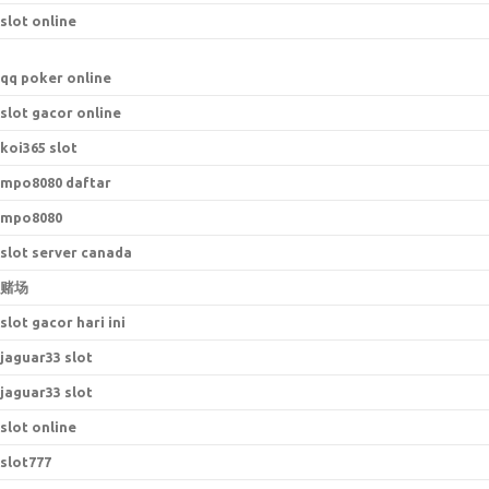
slot online
qq poker online
slot gacor online
koi365 slot
mpo8080 daftar
mpo8080
slot server canada
赌场
slot gacor hari ini
jaguar33 slot
jaguar33 slot
slot online
slot777