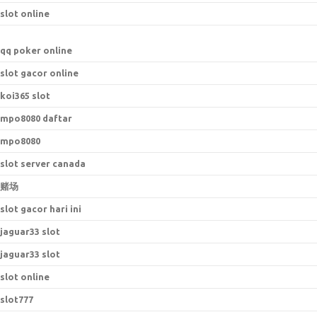
slot online
qq poker online
slot gacor online
koi365 slot
mpo8080 daftar
mpo8080
slot server canada
赌场
slot gacor hari ini
jaguar33 slot
jaguar33 slot
slot online
slot777