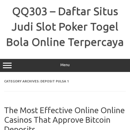
Skip
to
QQ303 – Daftar Situs
content
Judi Slot Poker Togel
Bola Online Terpercaya
Menu
CATEGORY ARCHIVES:
DEPOSIT PULSA 1
The Most Effective Online Online
Casinos That Approve Bitcoin
Deposits