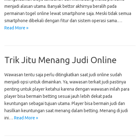
menjadi alasan utama. Banyak bettor akhirnya beralih pada
permainan togel online lewat smartphone saja. Meski tidak semua
smartphone dibekali dengan fitur dan sistem operasi sama.…
Read More »
Trik Jitu Menang Judi Online
Wawasan tentu saja perlu ditingkatkan saat judi online sudah
menjadi opsi untuk dimainkan. Ya, wawasan terkait judi pastinya
penting untuk player ketahui karena dengan wawasan inilah para
player bisa bermain betting sesuai jauh lebih dekat pada
keuntungan sebagai tujuan utama. Player bisa bermain judi dan
hasilkan keuntungan saat menang dalam betting. Menang di judi
ini…
Read More »